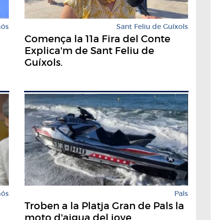
mós
Sant Feliu de Guíxols
Comença la 11a Fira del Conte
Explica'm de Sant Feliu de
Guíxols.
mós
Pals
Troben a la Platja Gran de Pals la
moto d'aigua del jove