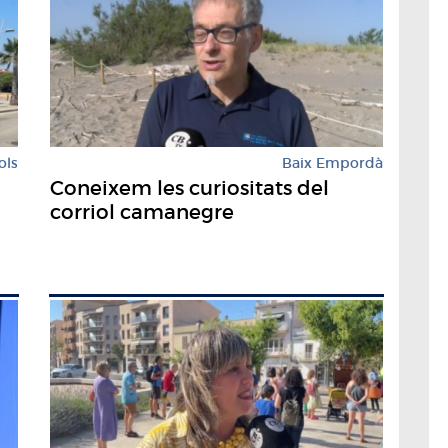
ols
Baix Empordà
Coneixem les curiositats del
corriol camanegre