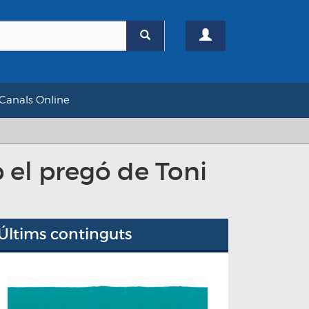
Canals Online
b el pregó de Toni
Últims continguts