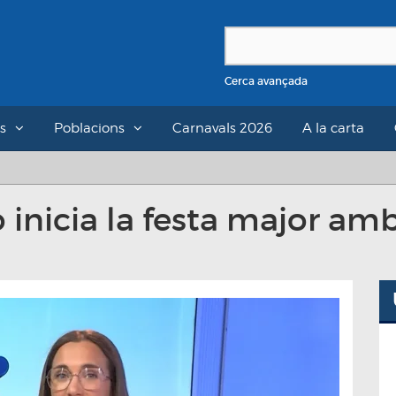
Cerca avançada
s
Poblacions
Carnavals 2026
A la carta
o inicia la festa major am