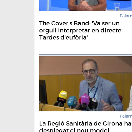
Pala
The Cover's Band: 'Va ser un
orgull interpretar en directe
Tardes d'eufòria'
Pala
La Regió Sanitària de Girona ha
desplegat el nou model