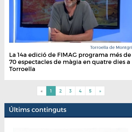
Torroella de Montgr
La 14a edició de FIMAG programa més de
70 espectacles de màgia en quatre dies a
Torroella
«
1
2
3
4
5
»
Últims continguts