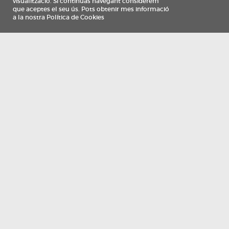
Información
Qui som
TV Costa Brava participa del programa de contractació de persones de 30 a
i més, impulsat i subvencionat pel Servei Públic d'Ocupació de Catalunya i
finançat al 100% pel Fons Social Europeu com a part de la resposta de la Un
Europea a la pàndemia de COVID-19