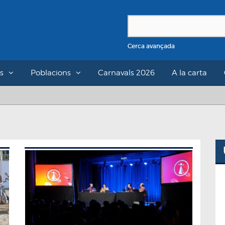
Cerca avançada
s
Poblacions
Carnavals 2026
A la carta