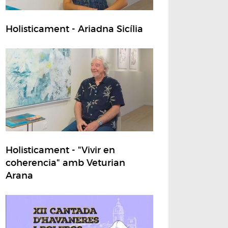
Holisticament - Ariadna Sicília
Holisticament - "Vivir en
coherencia" amb Veturian
Arana