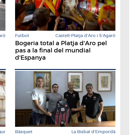
aró
Futbol
Castell-Platja d'Aro i S'Agaró
Bogeria total a Platja d'Aro pel
pas a la final del mundial
d'Espanya
gur
Bàsquet
La Bisbal d'Empordà