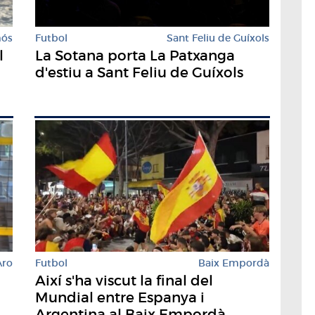
mós
Futbol
Sant Feliu de Guíxols
l
La Sotana porta La Patxanga
d'estiu a Sant Feliu de Guíxols
Aro
Futbol
Baix Empordà
Així s'ha viscut la final del
Mundial entre Espanya i
Argentina al Baix Empordà