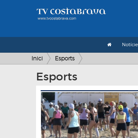
Notície
Inici
Esports
Esports