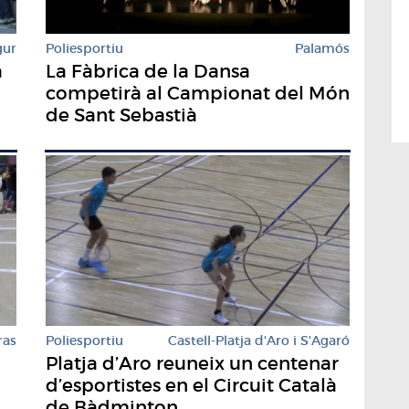
gur
Poliesportiu
Palamós
a
La Fàbrica de la Dansa
competirà al Campionat del Món
de Sant Sebastià
ras
Poliesportiu
Castell-Platja d'Aro i S'Agaró
Platja d’Aro reuneix un centenar
d’esportistes en el Circuit Català
de Bàdminton