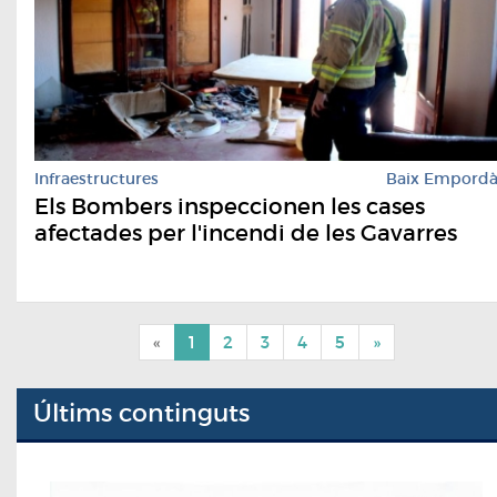
Infraestructures
Baix Empord
Els Bombers inspeccionen les cases
afectades per l'incendi de les Gavarres
«
1
2
3
4
5
»
Últims continguts