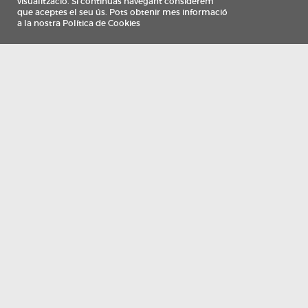
Información
Qui som
TV Costa Brava participa del programa de contractació de persones de 30 a
i més, impulsat i subvencionat pel Servei Públic d'Ocupació de Catalunya i
finançat al 100% pel Fons Social Europeu com a part de la resposta de la Un
Europea a la pàndemia de COVID-19