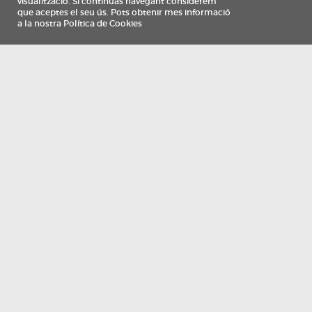
Información
Qui som
TV Costa Brava participa del programa de contractació de persones de 30 a
i més, impulsat i subvencionat pel Servei Públic d'Ocupació de Catalunya i
finançat al 100% pel Fons Social Europeu com a part de la resposta de la Un
Europea a la pàndemia de COVID-19