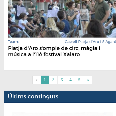
Teatre
Castell-Platja d'Aro i S'Agar
Platja d'Aro s'omple de circ, màgia i
música a l'11è festival Xalaro
«
1
2
3
4
5
»
Últims continguts