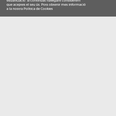
Información
Qui som
TV Costa Brava participa del programa de contractació de persones de 30 a
i més, impulsat i subvencionat pel Servei Públic d'Ocupació de Catalunya i
finançat al 100% pel Fons Social Europeu com a part de la resposta de la Un
Europea a la pàndemia de COVID-19