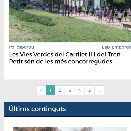
Poliesportiu
Baix Empord
Les Vies Verdes del Carrilet ll i del Tren
Petit són de les més concorregudes
«
1
2
3
4
5
»
Últims continguts