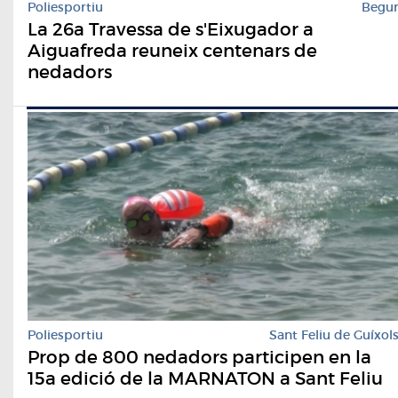
Poliesportiu
Begu
La 26a Travessa de s'Eixugador a
Aiguafreda reuneix centenars de
nedadors
Poliesportiu
Sant Feliu de Guíxol
Prop de 800 nedadors participen en la
15a edició de la MARNATON a Sant Feliu