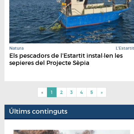
Natura
L'Estarti
Els pescadors de l’Estartit instal·len les
sepieres del Projecte Sèpia
«
1
2
3
4
5
»
Últims continguts