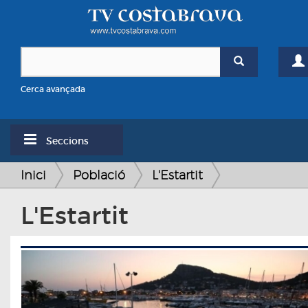
Cerca avançada
Seccions
Inici
Població
L'Estartit
L'Estartit