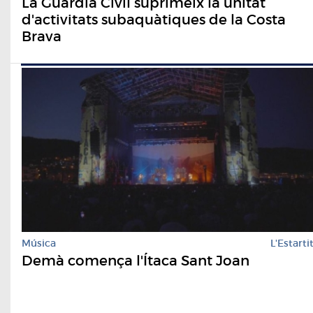
La Guàrdia Civil suprimeix la unitat
d'activitats subaquàtiques de la Costa
Brava
Música
L'Estarti
Demà comença l'Ítaca Sant Joan