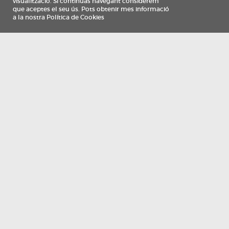
Información
Qui som
TV Costa Brava participa del programa de contractació de persones de 30 a
i més, impulsat i subvencionat pel Servei Públic d'Ocupació de Catalunya i
finançat al 100% pel Fons Social Europeu com a part de la resposta de la Un
Europea a la pàndemia de COVID-19