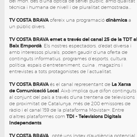
del mon, des d’una òptica de servei públic, amb qualitat
técnica i humana de nivell i de pluralitat demostrada...
TV COSTA BRAVA
dinàmica
ofereix una programació
a
un públic divers.
TV COSTA BRAVA
emet a través del canal 25 de la TDT a
Baix Empordà
. Els nostres espectadors, d'edat diversa i
amb interessos plurals, poden gaudir d’una oferta de
continguts informatius, programes d’esports, cultura,
política, espais d’entreteniment, cuina , magazíns i
entrevistes a tots protagonistes de l’actualitat.
TV COSTA BRAVA
La Xarxa
és el canal representant de
de Comunicació Local
. Això implica que difon continguts
al conjunt del país a través d'una trentena de televisions
de proximitat de Catalunya, més de 200 emissores de
ràdio i el canal 159 de la plataforma Movistar+. Entre
TDI - Televisions Digitals
d’altres plataformes com
Independents
.
TV COSTA BRAVA
, obté uns índex d'audiència potencial