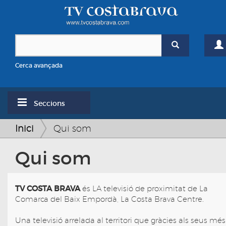
Cerca avançada
Seccions
Inici
Qui som
Qui som
TV COSTA BRAVA
és LA televisió de proximitat de La
Comarca del Baix Empordà, La Costa Brava Centre.
Una televisió arrelada al territori que gràcies als seus més