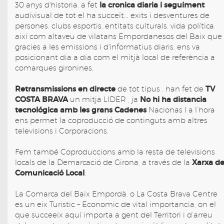
la cronica diaria i seguiment
30 anys d'historia, a fet
audivisual de tot el ha succeït... exits i desventures de
persones, clubs esportis, entitats culturals, vida política,
així com altaveu de vilatans Empordanesos del Baix que
gracies a les emissions i d'informatius diaris, ens va
posicionant dia a dia com el mitjà local de referència a
comarques gironines.
Retransmissions en directe
TV
de tot tipus , han fet de
COSTA BRAVA
No hi ha distancia
un mitja LIDER , ja
tecnológica amb les grans Cadenes
Nacionas I a l’hora
ens permet la coproducció de continguts amb altres
televisions i Corporacions.
Fem també Coproduccions amb la resta de televisions
Xarxa d
locals de la Demarcació de Girona, a través de la
Comunicació Local
.
La Comarca del Baix Empordà, o La Costa Brava Centre
es un eix Turistic – Economic de vital importancia, on el
que succeeix aquí importa a gent del Territori i d’arreu