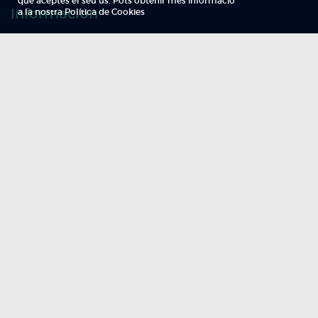
Información
Qui som
TV Costa Brava participa del programa de contractació de persones de 30 a
i més, impulsat i subvencionat pel Servei Públic d'Ocupació de Catalunya i
finançat al 100% pel Fons Social Europeu com a part de la resposta de la Un
Europea a la pàndemia de COVID-19
Legal