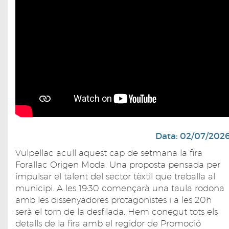
Data: 02/07/202
Vulpellac acull aquest cap de setmana la fira
Forallac Origen Moda. Una proposta pensada per
impulsar el talent del sector tèxtil que treballa al
municipi. A les 19:30 començarà una taula rodona
amb les dissenyadores protagonistes i a les 20h
serà el torn de la desfilada. Hem conegut tots els
detalls de la fira amb el regidor de Promoció