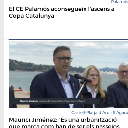
Palamó
El CE Palamós aconsegueix l'ascens a
Copa Catalunya
Castell-Platja d'Aro i S'Agar
Maurici Jiménez: "És una urbanització
que marca com han de ser els passejos