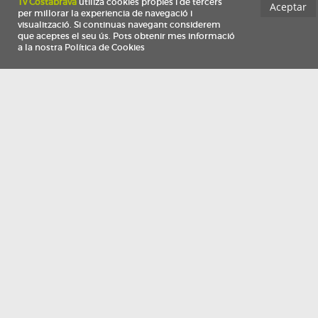
Información
Qui som
TV Costa Brava participa del programa de contractació de persones de 30 a
i més, impulsat i subvencionat pel Servei Públic d'Ocupació de Catalunya i
finançat al 100% pel Fons Social Europeu com a part de la resposta de la Un
Europea a la pàndemia de COVID-19