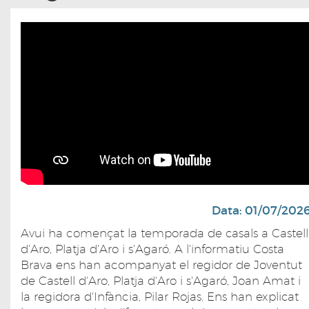
Data: 01/07/202
Avui ha començat la temporada de casals a Castell
d'Aro, Platja d'Aro i s'Agaró. A l'informatiu Costa
Brava ens han acompanyat el regidor de Joventut
de Castell d'Aro, Platja d'Aro i s'Agaró, Joan Amat i
la regidora d'Infància, Pilar Rojas. Ens han explicat