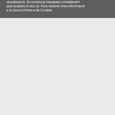
Información
Qui som
TV Costa Brava participa del programa de contractació de persones de 30 a
i més, impulsat i subvencionat pel Servei Públic d'Ocupació de Catalunya i
finançat al 100% pel Fons Social Europeu com a part de la resposta de la Un
Europea a la pàndemia de COVID-19