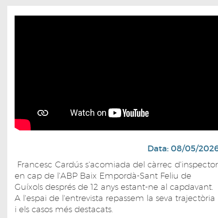
Data: 08/05/202
Francesc Cardús s'acomiada del càrrec d'inspector
en cap de l'ABP Baix Empordà-Sant Feliu de
Guíxols després de 12 anys estant-ne al capdavant.
A l'espai de l'entrevista repassem la seva trajectòria
i els casos més destacats.