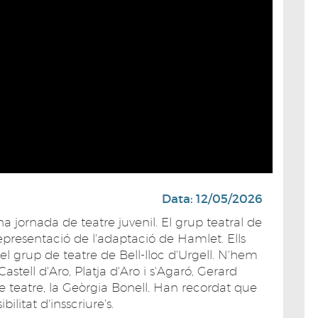
Data: 12/05/2026
na jornada de teatre juvenil. El grup teatral de
epresentació de l'adaptació de Hamlet. Ells
 el grup de teatre de Bell-lloc d'Urgell. N'hem
stell d'Aro, Platja d'Aro i s'Agaró, Gerard
de teatre, la Geòrgia Bonell. Han recordat que
bilitat d'insscriure's.