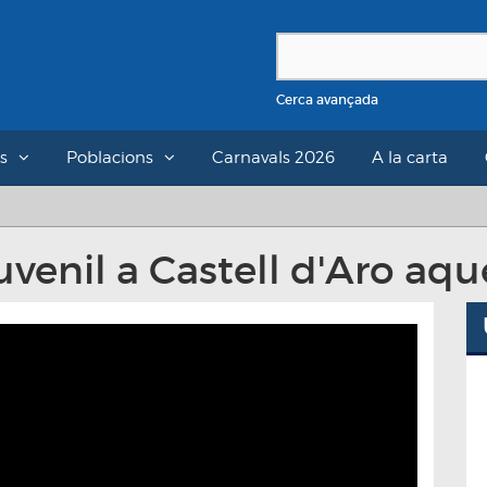
Cerca avançada
s
Poblacions
Carnavals 2026
A la carta
uvenil a Castell d'Aro aqu