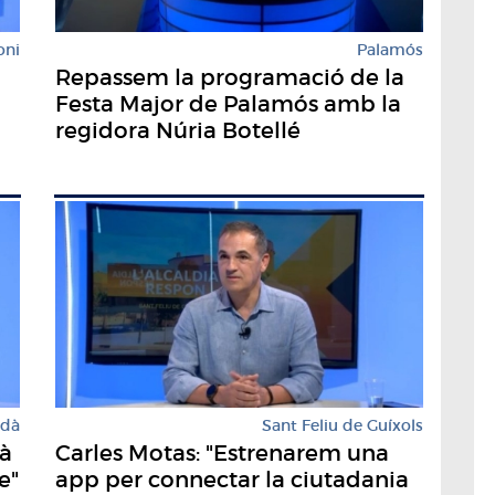
oni
Palamós
Repassem la programació de la
Festa Major de Palamós amb la
regidora Núria Botellé
rdà
Sant Feliu de Guíxols
dà
Carles Motas: "Estrenarem una
e"
app per connectar la ciutadania