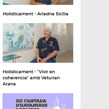
Holisticament - Ariadna Sicília
Holisticament - "Vivir en
coherencia" amb Veturian
Arana