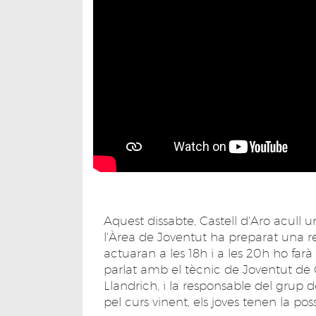
Aquest dissabte, Castell d'Aro acull u
l'Àrea de Joventut ha preparat una r
actuaran a les 18h i a les 20h ho farà
parlat amb el tècnic de Joventut de Ca
Llandrich, i la responsable del grup 
pel curs vinent, els joves tenen la possi