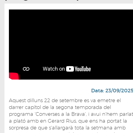
Data: 23/09/202
Aquest dilluns 22 de setembre es va emetre el
darrer capítol de la segona temporada del
programa 'Converses a la Brava', i avui n'hem parla
a plató amb en Gerard Rius, que ens ha portat la
sorpresa de que s'allargarà tota la setmana amb