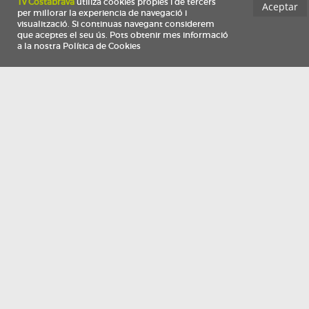
Información
Qui som
TV Costa Brava participa del programa de contractació de persones de 30 a
i més, impulsat i subvencionat pel Servei Públic d'Ocupació de Catalunya i
finançat al 100% pel Fons Social Europeu com a part de la resposta de la Un
Europea a la pàndemia de COVID-19