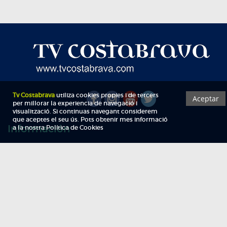
Información
Qui som
TV Costa Brava participa del programa de contractació de persones de 30 a
i més, impulsat i subvencionat pel Servei Públic d'Ocupació de Catalunya i
finançat al 100% pel Fons Social Europeu com a part de la resposta de la Un
Europea a la pàndemia de COVID-19