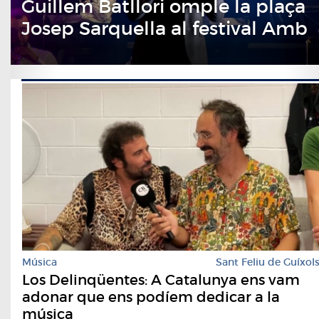
Guillem Batllori omple la plaça
Josep Sarquella al festival Amb
So de Cobla
Música
Sant Feliu de Guíxol
Los Delinqüentes: A Catalunya ens vam
adonar que ens podíem dedicar a la
música