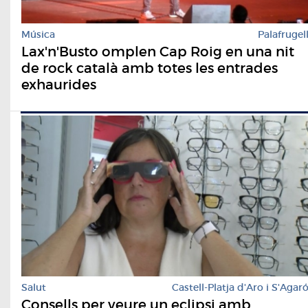
Música
Palafrugel
Lax'n'Busto omplen Cap Roig en una nit
de rock català amb totes les entrades
exhaurides
Salut
Castell-Platja d'Aro i S'Agar
Consells per veure un eclipsi amb