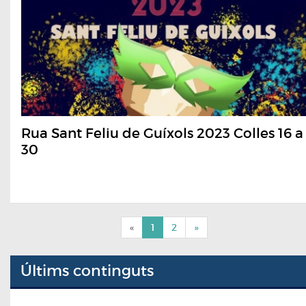
Rua Sant Feliu de Guíxols 2023 Colles 16 a
30
«
1
2
»
Últims continguts