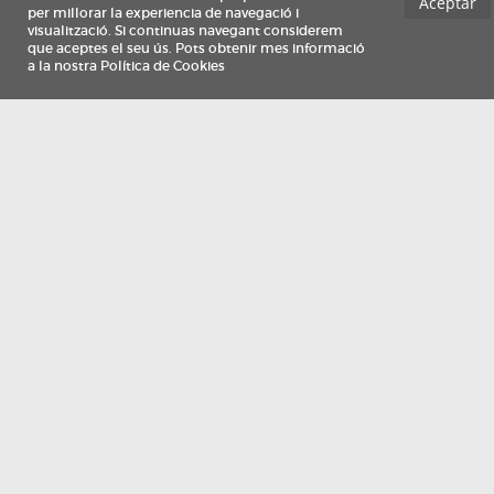
Información
Qui som
TV Costa Brava participa del programa de contractació de persones de 30 a
i més, impulsat i subvencionat pel Servei Públic d'Ocupació de Catalunya i
finançat al 100% pel Fons Social Europeu com a part de la resposta de la Un
Europea a la pàndemia de COVID-19