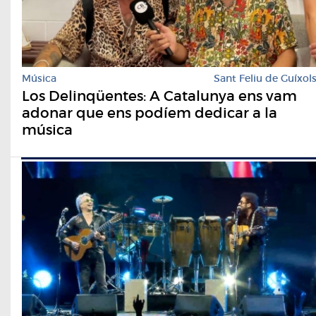
Música
Sant Feliu de Guíxol
Los Delinqüentes: A Catalunya ens vam
adonar que ens podíem dedicar a la
música