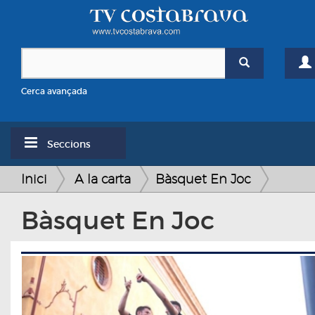
Cerca avançada
Seccions
Inici
A la carta
Bàsquet En Joc
Bàsquet En Joc