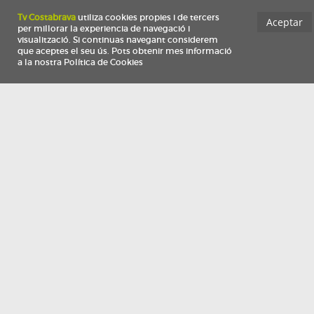
Información
Qui som
TV Costa Brava participa del programa de contractació de persones de 30 a
i més, impulsat i subvencionat pel Servei Públic d'Ocupació de Catalunya i
finançat al 100% pel Fons Social Europeu com a part de la resposta de la Un