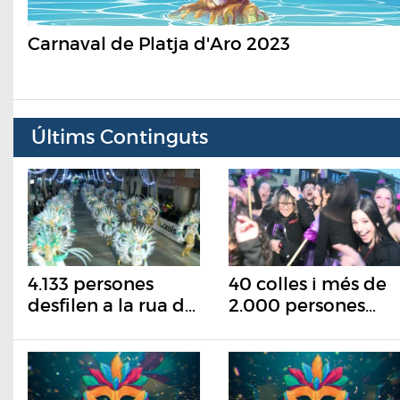
Carnaval de Platja d'Aro 2023
Últims Continguts
4.133 persones
40 colles i més de
desfilen a la rua de
2.000 persones
carnaval de Sant
participen en la
Feliu de Guíxols
rua de Carnaval de
Calonge