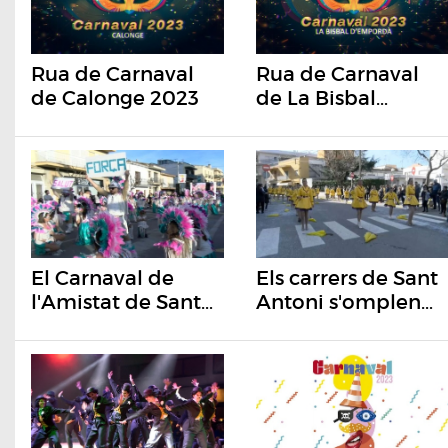
Rua de Carnaval
Rua de Carnaval
de Calonge 2023
de La Bisbal
d'Empordà 2023
El Carnaval de
Els carrers de Sant
l'Amistat de Santa
Antoni s'omplen
Cristina torna a
de carrosses sota
omplir els carrers
un cel clar
de gent