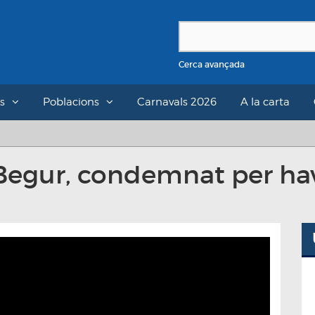
Cerca avançada
s
Poblacions
Carnavals 2026
A la carta
 Begur, condemnat per hav