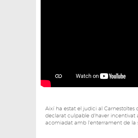
Així ha estat el judici al Carnestoltes
declarat culpable d'haver incentivat a
acomiadat amb l'enterrament de la s