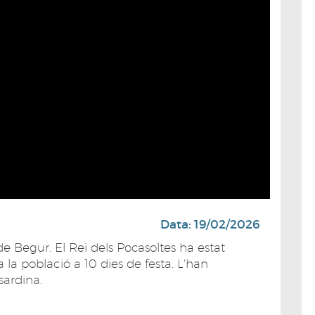
Data: 19/02/2026
 de Begur. El Rei dels Pocasoltes ha estat
 la població a 10 dies de festa. L'han
ardina.