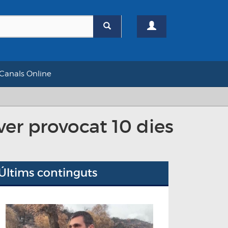
Canals Online
er provocat 10 dies
Últims continguts