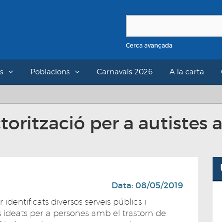
Cerca avançada
s
Poblacions
Carnavals 2026
A la carta
rització per a autistes a 
Data: 08/05/2019
identificats diversos serveis públics i
 ideats per a persones amb el trastorn de