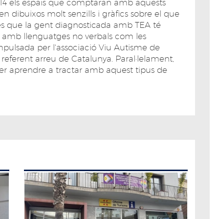
 14 els espais que comptaran amb aquests
n dibuixos molt senzills i gràfics sobre el que
 i és que la gent diagnosticada amb TEA té
e amb llenguatges no verbals com les
impulsada per l'associació Viu Autisme de
 referent arreu de Catalunya. Paral·lelament,
er aprendre a tractar amb aquest tipus de