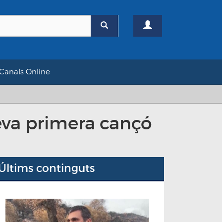
Canals Online
seva primera cançó
Últims continguts