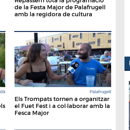
Repassem tota la programació
de la Festa Major de Palafrugell
amb la regidora de cultura
rdà
Palafrugell
Els Trompats tornen a organitzar
ls
el Fuet Fest i a col·laborar amb la
Fesca Major