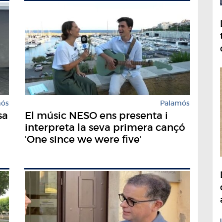
mós
Palamós
sa
El músic NESO ens presenta i
interpreta la seva primera cançó
'One since we were five'