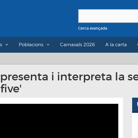
Cerca avançada
s
Poblacions
Carnavals 2026
A la carta
resenta i interpreta la 
five'