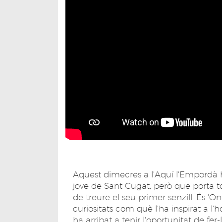
Aquest dimecres a l'Aquí l'Empordà
jove de Sant Cugat, però que porta t
de treure el seu primer senzill. És 'On
curiositats com què l'ha inspirat a l
ha arribat a tenir l'oportunitat de fer