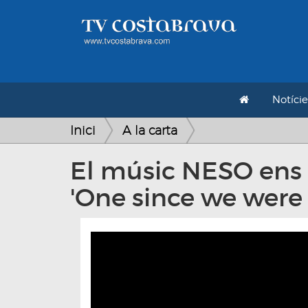
Notície
Inici
A la carta
El músic NESO ens p
'One since we were 