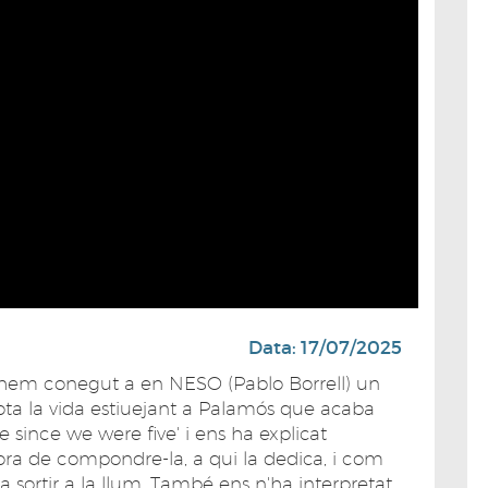
Data: 17/07/2025
 hem conegut a en NESO (Pablo Borrell) un
ota la vida estiuejant a Palamós que acaba
e since we were five' i ens ha explicat
'hora de compondre-la, a qui la dedica, i com
-la sortir a la llum. També ens n'ha interpretat