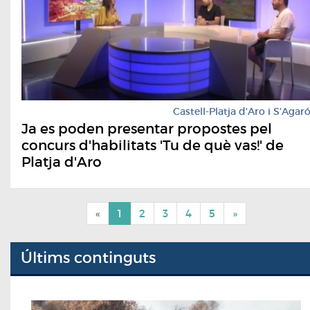
Castell-Platja d'Aro i S'Agar
Ja es poden presentar propostes pel
concurs d'habilitats 'Tu de què vas!' de
Platja d'Aro
«
1
2
3
4
5
»
Últims continguts