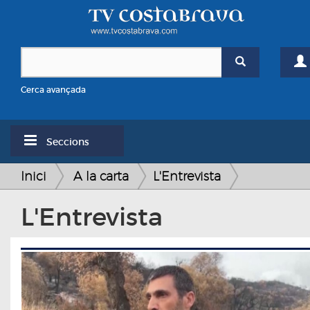
Cerca avançada
Seccions
Inici
A la carta
L'Entrevista
L'Entrevista