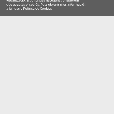
Información
Qui som
TV Costa Brava participa del programa de contractació de persones de 30 a
i més, impulsat i subvencionat pel Servei Públic d'Ocupació de Catalunya i
finançat al 100% pel Fons Social Europeu com a part de la resposta de la Un
Europea a la pàndemia de COVID-19