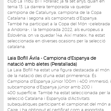
club La Tribu BTT Forallac ja fa set anys, quan en
tenia 13. La darrera temporada va quedar
campiona de Catalunya, campiona de la Copa
Catalana i segona als campionats d'Espanya.
També ha participat a la Copa del Món -celebrada
a Andorra-, i la temporada 2022, als europeus a
Eslovènia, on va quedar 14a. Així mateix, ha estat
seleccionada en diverses ocasions per la selecció
catalana.
Laia Bofill Ávila - Campiona d'Espanya de
natació amb aletes (Peratallada)
La Laia Bofill ha estat una figura destacada al món
de la natació des d'una edat primerenca. És
Campiona d'Espanya júnior 100m i 400 immersió, i
subcampiona d'Espanya júnior amb 200 i
400 superfície. També ha estat seleccionada per la
selecció Catalana i Espanyola d'Activitats
subaquàtiques participant el campionat del món a
Caire, i ha obtingut el certificat com a esportista