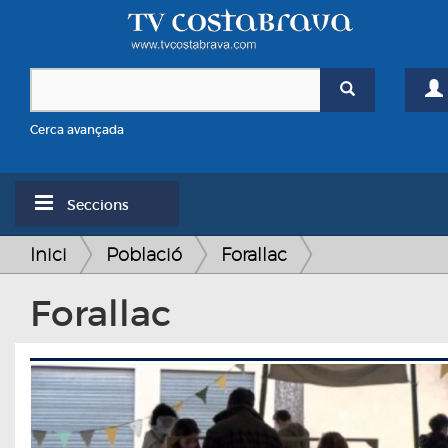
Cerca avançada
Seccions
Inici
Població
Forallac
Forallac