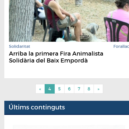
Solidaritat
Foralla
Arriba la primera Fira Animalista
Solidària del Baix Empordà
«
4
5
6
7
8
»
Últims continguts