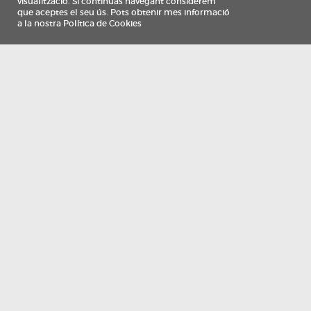
Información
Qui som
TV Costa Brava participa del programa de contractació de persones de 30 a
i més, impulsat i subvencionat pel Servei Públic d'Ocupació de Catalunya i
finançat al 100% pel Fons Social Europeu com a part de la resposta de la Un
Europea a la pàndemia de COVID-19