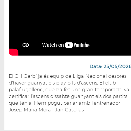
Data: 25/05/202
El CH Garbí ja és equip de Lliga Nacional després
d'haver guanyat els play-offs d'ascens. El club
palafrugellenc, que ha fet una gran temporada, va
certificar l'ascens dissabte guanyant els dos partits
que tenia. Hem pogut parlar amb l’entrenador
Josep Maria Mora i Jan Casellas.