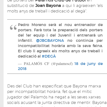
de porters del
en
substitució de
Joan Bayona
a qui li agraeixen "els
molts anys de treball i dedicació al degà".
Pedro Moreno serà el nou entrenador de
porters. Farà tota la preparació dels porters
del 1er equip i del Juvenil i entrenarà un
infantil.
@JBGBAYONA
no continúa per
incompatibilitat horària amb la seva feina.
El club li agraeix els molts anys de treball i
dedicació al
#DEGÀ
— PALAMÓS CF (@palamoscf)
18 de juny de
2018
Des del Club han especificat que Bayona marxa
per incompatibilitat horària, fet que el mític
jugador del Palamós ha negat a les seves xarxes
socials acusant la junta directiva de mentir. Bayona