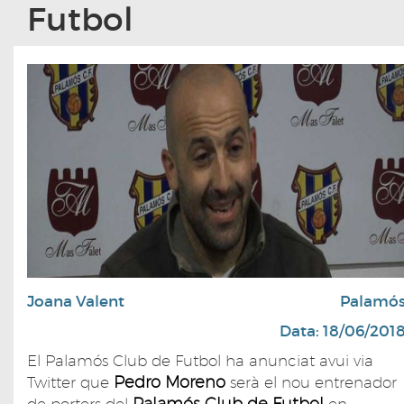
Futbol
Joana Valent
Palamó
Data: 18/06/201
El Palamós Club de Futbol ha anunciat avui via
Pedro Moreno
Twitter que
serà el nou entrenador
Palamós Club de Futbol