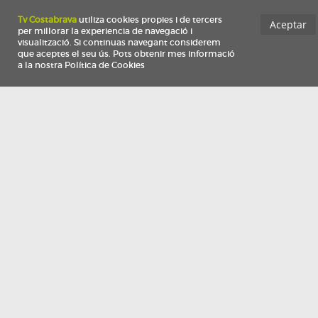
Información
Qui som
TV Costa Brava participa del programa de contractació de persones de 30 a
i més, impulsat i subvencionat pel Servei Públic d'Ocupació de Catalunya i
finançat al 100% pel Fons Social Europeu com a part de la resposta de la Un