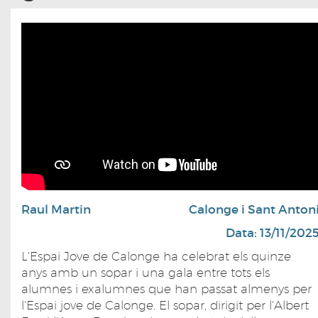
Raul Martin
Calonge i Sant Anton
Data: 13/11/202
L'Espai Jove de Calonge ha celebrat els quinze
anys amb un sopar i una gala entre tots els
alumnes i exalumnes que han passat almenys per
l'Espai jove de Calonge. El sopar, dirigit per l'Albert