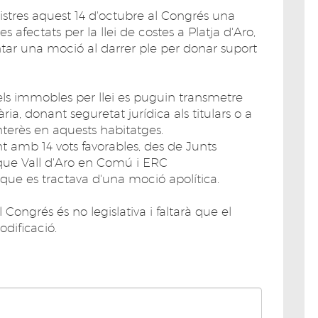
stres aquest 14 d'octubre al Congrés una
s afectats per la llei de costes a Platja d'Aro,
tar una moció al darrer ple per donar suport
ls immobles per llei es puguin transmetre
ària, donant seguretat jurídica als titulars o a
nterès en aquests habitatges.
nt amb 14 vots favorables, des de Junts
que Vall d'Aro en Comú i ERC
que es tractava d'una moció apolítica.
Congrés és no legislativa i faltarà que el
dificació.