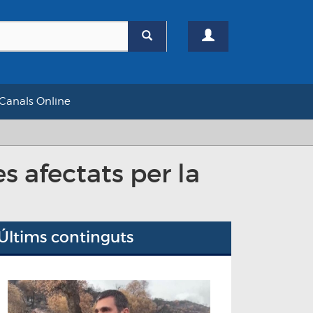
Canals Online
s afectats per la
Últims continguts