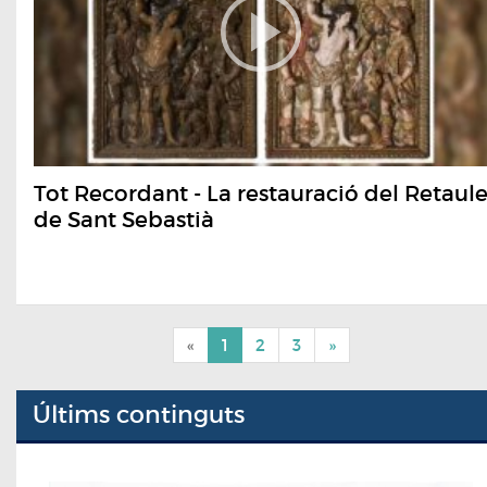
Tot Recordant - La restauració del Retaul
de Sant Sebastià
«
1
2
3
»
Últims continguts