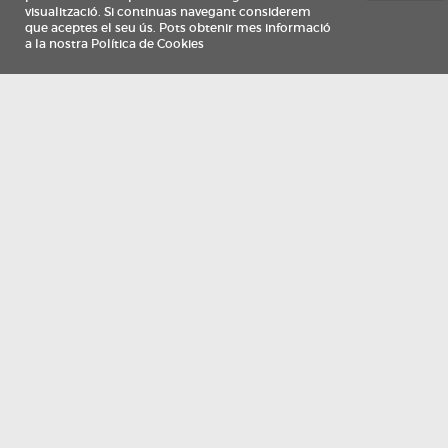
Información
Qui som
TV Costa Brava participa del programa de contractació de persones de 30 a
i més, impulsat i subvencionat pel Servei Públic d'Ocupació de Catalunya i
finançat al 100% pel Fons Social Europeu com a part de la resposta de la Un
Europea a la pàndemia de COVID-19