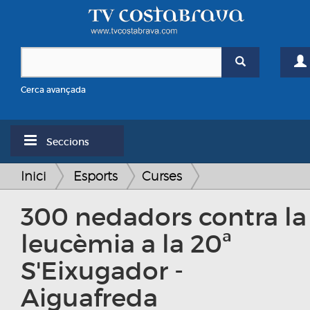
Cerca avançada
Seccions
Inici
Esports
Curses
300 nedadors contra la
leucèmia a la 20ª
S'Eixugador -
Aiguafreda