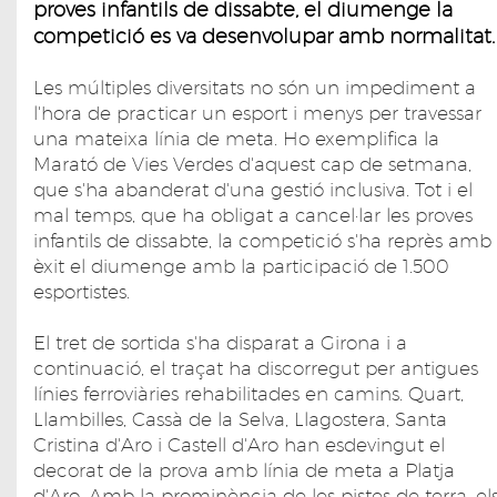
proves infantils de dissabte, el diumenge la
competició es va desenvolupar amb normalitat.
Les múltiples diversitats no són un impediment a
l'hora de practicar un esport i menys per travessar
una mateixa línia de meta. Ho exemplifica la
Marató de Vies Verdes d'aquest cap de setmana,
que s'ha abanderat d'una gestió inclusiva. Tot i el
mal temps, que ha obligat a cancel·lar les proves
infantils de dissabte, la competició s'ha reprès amb
èxit el diumenge amb la participació de 1.500
esportistes.
El tret de sortida s'ha disparat a Girona i a
continuació, el traçat ha discorregut per antigues
línies ferroviàries rehabilitades en camins. Quart,
Llambilles, Cassà de la Selva, Llagostera, Santa
Cristina d'Aro i Castell d'Aro han esdevingut el
decorat de la prova amb línia de meta a Platja
d'Aro. Amb la prominència de les pistes de terra, el