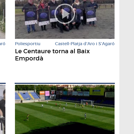
aró
Poliesportiu
Castell-Platja d'Aro i S'Agaró
Le Centaure torna al Baix
Empordà