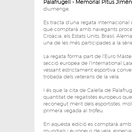
Palafrugell - Memorial Pitus Jimé
diumenge.
Es tracta d'una regata internacional 
que comptarà amb navegants proced
Croàcia, els Estats Units, Brasil, Ale
una de les més participades a la sèri
La regata forma part de l'Euro Màster
secció europea de l'International Las
vessant estrictament esportiva conve
trobada dels veterans de la vela.
I és que la cita de Calella de Palafr
quantitat de regatistes europeus qu
reconegut mèrit dels esportistes, mo
primera vegada al trofeu.
En aquesta edició es comptarà amb
mundials i europeus de vela, especial