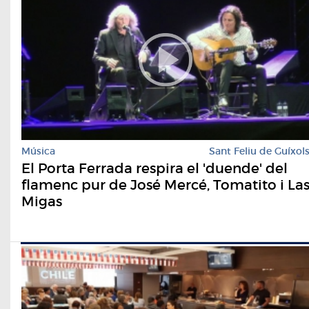
Música
Sant Feliu de Guíxol
El Porta Ferrada respira el 'duende' del
flamenc pur de José Mercé, Tomatito i La
Migas