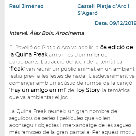
Raül Jiménez
Castell-Platja d'Aro i
S'Agaró
Data: 09/12/201
Intervé: Àlex Boix, Arocinema
8a edició de
El Pavelló de Platja d'Aro va acollir la
la Quina Freak
amb més d'un miler de
participants. L'atracció del joc i de la temàtica
freak
"
" van reunir un públic animat en un ambient
festiu previ a les festes de nadal. L'esdeveniment va
començar amb un acústic de rumba de la cançó
Hay un amigo en mi
Toy Story
"
" de
, la temàtica
que va ambientar el joc.
La Quina Freak reuneix un gran nombre de
seguidors de series i pel·lícules que volien
aconseguir objectes i merxandatge de les sagues
més famoses de la gran pantalla. Per aquest motiu