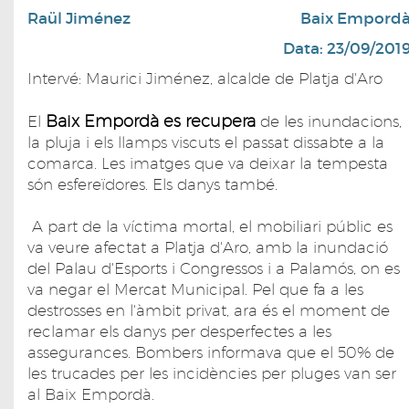
Raül Jiménez
Baix Empord
Data: 23/09/201
Intervé: Maurici Jiménez, alcalde de Platja d'Aro
Baix Empordà es recupera
El
de les inundacions,
la pluja i els llamps viscuts el passat dissabte a la
comarca. Les imatges que va deixar la tempesta
són esfereïdores. Els danys també.
A part de la víctima mortal, el mobiliari públic es
va veure afectat a Platja d'Aro, amb la inundació
del Palau d'Esports i Congressos i a Palamós, on es
va negar el Mercat Municipal. Pel que fa a les
destrosses en l'àmbit privat, ara és el moment de
reclamar els danys per desperfectes a les
assegurances. Bombers informava que el 50% de
les trucades per les incidències per pluges van ser
al Baix Empordà.