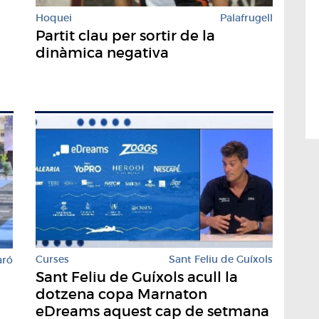
Hoquei
Palafrugell
Partit clau per sortir de la
dinàmica negativa
Curses
Sant Feliu de Guíxols
aró
Sant Feliu de Guíxols acull la
dotzena copa Marnaton
N
eDreams aquest cap de setmana