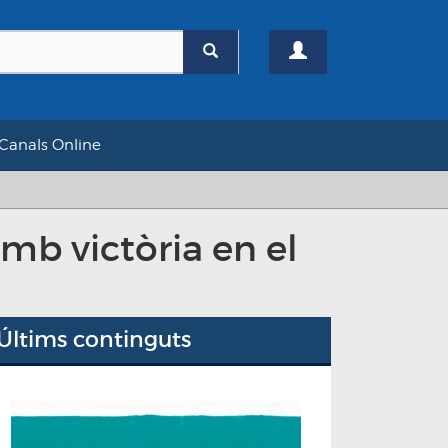
Canals Online
mb victòria en el
Últims continguts