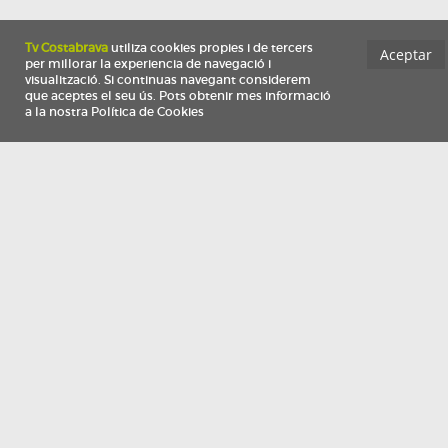
Información
Qui som
TV Costa Brava participa del programa de contractació de persones de 30 a
i més, impulsat i subvencionat pel Servei Públic d'Ocupació de Catalunya i