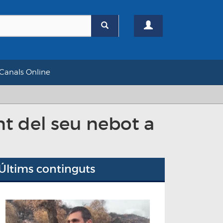
Canals Online
t del seu nebot a
Últims continguts