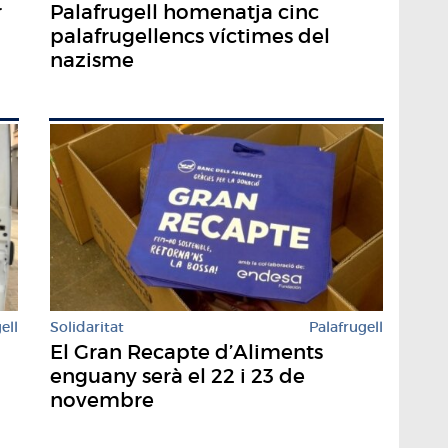
r
Palafrugell homenatja cinc
palafrugellencs víctimes del
nazisme
Solidaritat
Palafrugell
ell
El Gran Recapte d’Aliments
enguany serà el 22 i 23 de
novembre