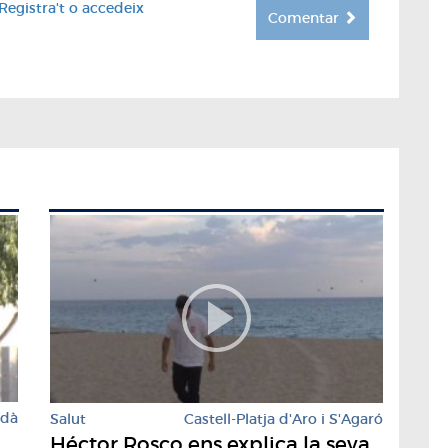
Registra't o accedeix
Comentar
rdà
Salut
Castell-Platja d'Aro i S'Agaró
Héctor Rosco ens explica la seva