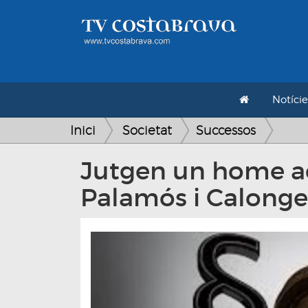
Notície
Inici
Societat
Successos
Jutgen un home ac
Palamós i Calonge