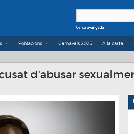
Cerca avançada
s
Poblacions
Carnavals 2026
A la carta
usat d'abusar sexualmen