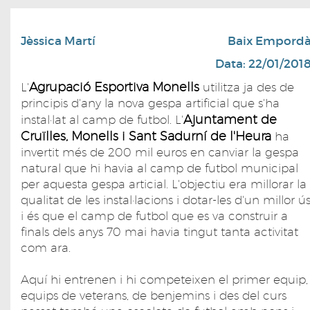
Jèssica Martí
Baix Empord
Data: 22/01/201
Agrupació Esportiva Monells
L'
utilitza ja des de
principis d'any la nova gespa artificial que s'ha
Ajuntament de
instal·lat al camp de futbol. L'
Cruïlles, Monells i Sant Sadurní de l'Heura
ha
invertit més de 200 mil euros en canviar la gespa
natural que hi havia al camp de futbol municipal
per aquesta gespa articial. L'objectiu era millorar la
qualitat de les instal·lacions i dotar-les d'un millor ú
i és que el camp de futbol que es va construir a
finals dels anys 70 mai havia tingut tanta activitat
com ara.
Aquí hi entrenen i hi competeixen el primer equip,
equips de veterans, de benjemins i des del curs