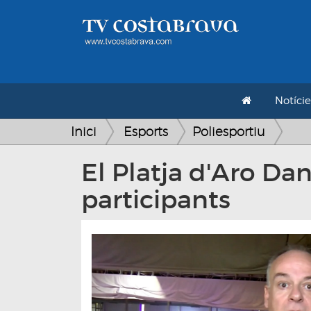
Notície
Inici
Esports
Poliesportiu
El Platja d'Aro Da
participants