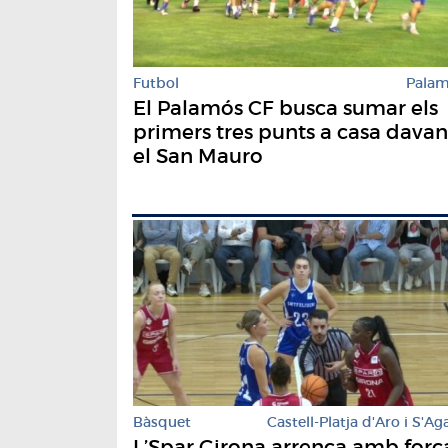
Futbol
Pala
El Palamós CF busca sumar els
primers tres punts a casa davan
el San Mauro
Bàsquet
Castell-Platja d'Aro i S'Ag
L’Spar Girona arrenca amb forç