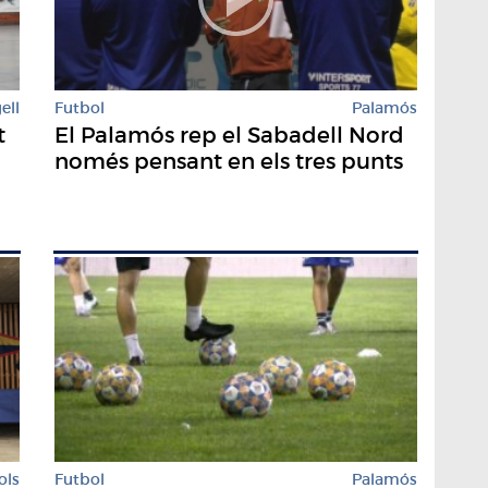
ell
Futbol
Palamós
t
El Palamós rep el Sabadell Nord
només pensant en els tres punts
ols
Futbol
Palamós