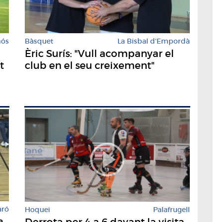
mós
Bàsquet
La Bisbal d'Empordà
Èric Surís: "Vull acompanyar el
t
club en el seu creixement"
aró
Hoquei
Palafrugell
a
Derrota per 4 a 6 davant la visita