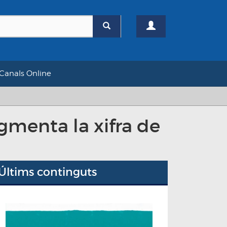
Canals Online
gmenta la xifra de
Últims continguts