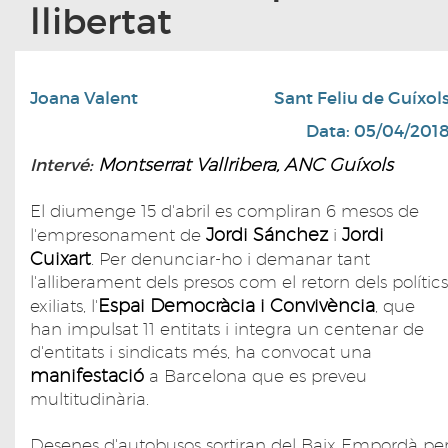
llibertat
Joana Valent
Sant Feliu de Guíxol
Data: 05/04/201
Montserrat Vallribera, ANC Guíxols
Intervé:
El diumenge 15 d'abril es compliran 6 mesos de
Jordi Sánchez
Jordi
l'empresonament de
i
Cuixart
. Per denunciar-ho i demanar tant
l'alliberament dels presos com el retorn dels polítics
Espai Democràcia i Convivència
exiliats, l'
, que
han impulsat 11 entitats i integra un centenar de
d'entitats i sindicats més, ha convocat una
manifestació
a Barcelona que es preveu
multitudinària.
Desenes d'autobusos sortiran del Baix Empordà pe