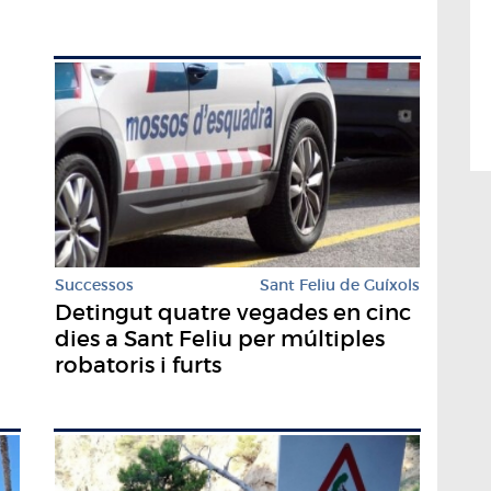
Successos
Sant Feliu de Guíxols
Detingut quatre vegades en cinc
dies a Sant Feliu per múltiples
robatoris i furts