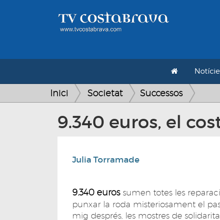
Notície
Inici
Societat
Successos
9.340 euros, el co
Julia Torramade
9.340 euros
sumen totes les reparaci
punxar la roda misteriosament el pas
mig després, les mostres de solidarit