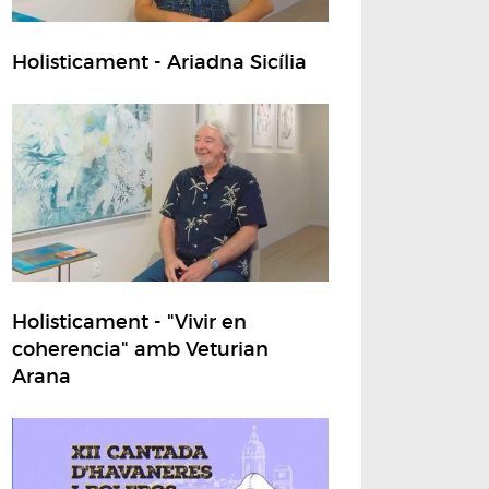
Holisticament - Ariadna Sicília
Holisticament - "Vivir en
coherencia" amb Veturian
Arana