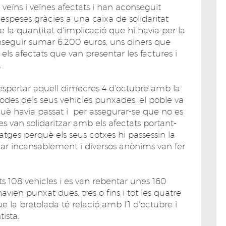
 veïns i veïnes afectats i han aconseguit
espeses gràcies a una caixa de solidaritat
e la quantitat d'implicació que hi havia per la
nseguir sumar 6.200 euros, uns diners que
s els afectats que van presentar les factures i
.
espertar aquell dimecres 4 d'octubre amb la
odes dels seus vehicles punxades, el poble va
uè havia passat i per assegurar-se que no es
es van solidaritzar amb els afectats portant-
garatges perquè els seus cotxes hi passessin la
llar incansablement i diversos anònims van fer
ts 108 vehicles i es van rebentar unes 160
avien punxat dues, tres o fins i tot les quatre
 la bretolada té relació amb l'1 d'octubre i
ista.