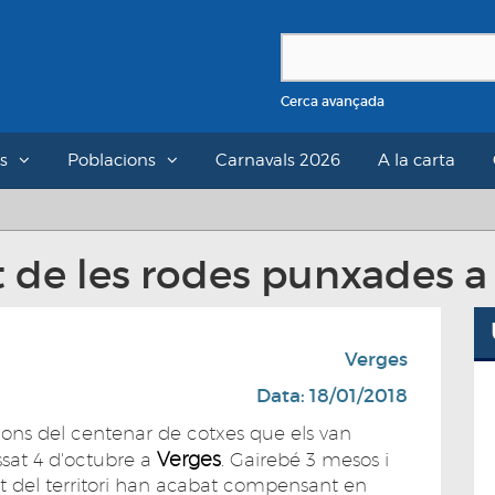
Cerca avançada
s
Poblacions
Carnavals 2026
A la carta
st de les rodes punxades a
Verges
Data: 18/01/2018
ons del centenar de cotxes que els van
Verges
sat 4 d'octubre a
. Gairebé 3 mesos i
at del territori han acabat compensant en