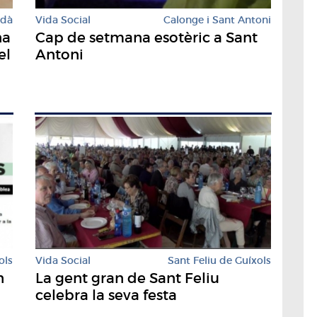
rdà
Vida Social
Calonge i Sant Antoni
na
Cap de setmana esotèric a Sant
el
Antoni
Vida Social
Sant Feliu de Guíxols
ols
La gent gran de Sant Feliu
n
celebra la seva festa