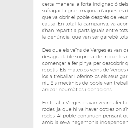
certa manera la forta indignació dels
sufragar la gran majoria d'aquestes d
que va obrir el poble després de veur
causa. En total, la campanya, va aco
s'han repartit a parts iguals entre tot
la denúncia, que van ser gairebé tots
Des que els veïns de Verges es van d
desagradable sorpresa de trobar les r
començar a fer pinya per descobrir q
repetís. Els mateixos veïns de Verges 
los a treballar i oferint-los els seus 
nit. Els mecànics de poble van treba
arribar neumàtics i donacions.
En total a Verges es van veure afecta
rodes, ja que hi va haver cotxes on s'h
rodes. Al poble continuen pensant que
amb la seva hegemonia independent