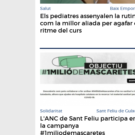
Salut
Baix Empo
Els pediatres assenyalen la ruti
com la millor aliada per agafar 
ritme del curs
Solidaritat
Sant Feliu de Guíx
L'ANC de Sant Feliu participa e
la campanya
#1miliodemascaretes