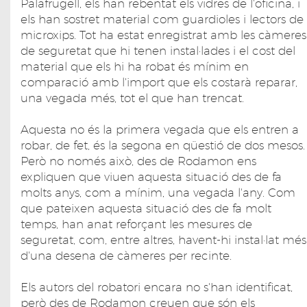
Palafrugell, els han rebentat els vidres de l'oficina, i
els han sostret material com guardioles i lectors de
microxips. Tot ha estat enregistrat amb les càmeres
de seguretat que hi tenen instal·lades i el cost del
material que els hi ha robat és mínim en
comparació amb l'import que els costarà reparar,
una vegada més, tot el que han trencat.
Aquesta no és la primera vegada que els entren a
robar, de fet, és la segona en qüestió de dos mesos.
Però no només això, des de Rodamon ens
expliquen que viuen aquesta situació des de fa
molts anys, com a mínim, una vegada l'any. Com
que pateixen aquesta situació des de fa molt
temps, han anat reforçant les mesures de
seguretat, com, entre altres, havent-hi instal·lat més
d'una desena de càmeres per recinte.
Els autors del robatori encara no s'han identificat,
però des de Rodamon creuen que són els