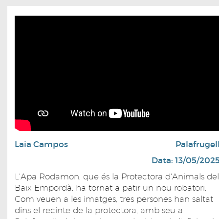
Laia Campos
Palafrugel
Data: 13/05/202
L'Apa Rodamon, que és la Protectora d'Animals del
Baix Empordà, ha tornat a patir un nou robatori.
Com veuen a les imatges, tres persones han saltat
dins el recinte de la protectora, amb seu a