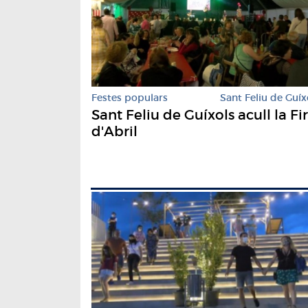
Festes populars
Sant Feliu de Guíx
Sant Feliu de Guíxols acull la Fi
d'Abril