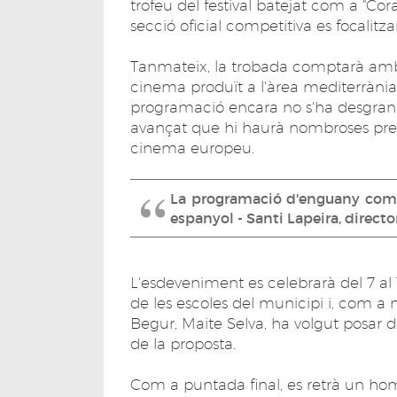
trofeu del festival batejat com a "Coral
secció oficial competitiva es focalit
Tanmateix, la trobada comptarà amb e
cinema produït a l'àrea mediterrània, i
programació encara no s'ha desgranat, 
avançat que hi haurà nombroses pre
cinema europeu.
La programació d'enguany comp
espanyol - Santi Lapeira, director
L'esdeveniment es celebrarà del 7 al
de les escoles del municipi i, com a n
Begur, Maite Selva, ha volgut posar d
de la proposta.
Com a puntada final, es retrà un hom