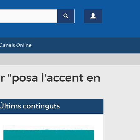
Canals Online
r "posa l'accent en
Últims continguts