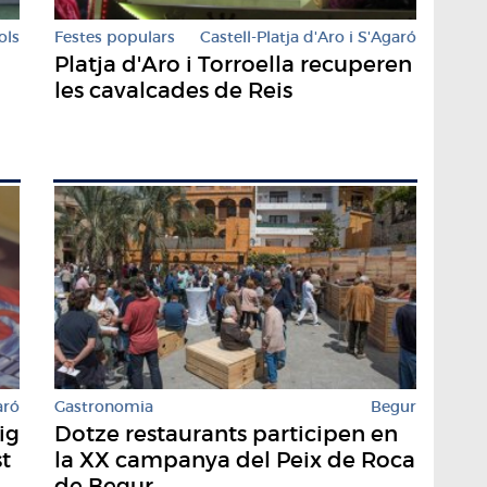
ols
Festes populars
Castell-Platja d'Aro i S'Agaró
Platja d'Aro i Torroella recuperen
les cavalcades de Reis
aró
Gastronomia
Begur
ig
Dotze restaurants participen en
st
la XX campanya del Peix de Roca
de Begur