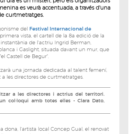
 dia és un misteri, però els organitzadors
menina es veurà accentuada, a través d'una
de curtmetratges.
agonisme del
Festival Internacional de
primera vista, el cartell de la 8a edició de la
 instantània de l'actriu Ingrid Berman,
ablanca i Gaslight, situada davant un mur, que
"el Castell de Begur".
zarà una jornada dedicada al talent femení,
 a les directores de curtmetratges.
zar a les directores i actrius del territori.
n col·loqui amb totes elles - Clara Dato,
a dona, l'artista local Concep Gual, el renovat