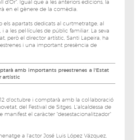
l d'Or". Igual que a les anteriors edicions, la
zarà en el gènere de la comèdia.
ls apartats dedicats al curtmetratge, al
 a les pel·lícules de públic familiar. La seva
però el director artístic, Santi Lapeira, ha
estrenes i una important presència de
tarà amb importants preestrenes a l'Estat
 artístic
 12 d'octubre i comptarà amb la col·laboració
ovetat, del Festival de Sitges. L'alcaldessa de
e manifest el caràcter "desestacionalitzador"
enatge a l'actor José Luis López Vázquez,