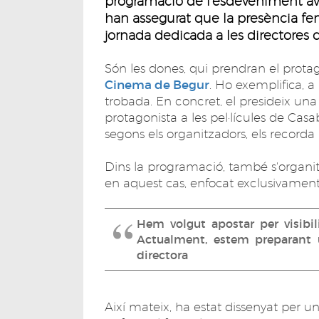
programació de l'esdeveniment avui
han assegurat que la presència fe
jornada dedicada a les directores 
Són les dones, qui prendran el prot
Cinema de Begur
. Ho exemplifica, a 
trobada. En concret, el presideix una
protagonista a les pel·lícules de Cas
segons els organitzadors, els recorda 
Dins la programació, també s'organit
en aquest cas, enfocat exclusivament
Hem volgut apostar per visibilit
Actualment, estem preparant u
directora
Així mateix, ha estat dissenyat per un