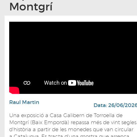
Montgrí
Raul Martin
Data: 26/06/202
Una exposició a Casa Galibern de Torroella de
Montgrí (Baix Empordà) repassa més de vint segles
d'història a partir de les monedes que van circular
a Catalunya. Es tracta d'una mostra que arrenca