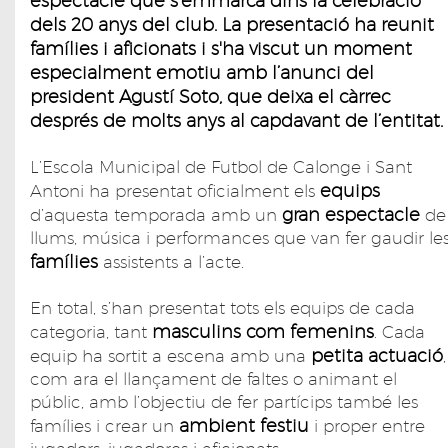
espectacle que s’emmarca dins la celebració
dels 20 anys del club. La presentació ha reunit
famílies i aficionats i s'ha viscut un moment
especialment emotiu amb l’anunci del
president Agustí Soto, que deixa el càrrec
després de molts anys al capdavant de l’entitat.
L’Escola Municipal de Futbol de Calonge i Sant
equips
Antoni ha presentat oficialment els
gran espectacle
d’aquesta temporada amb un
de
llums, música i performances que van fer gaudir le
famílies
assistents a l’acte.
En total, s’han presentat tots els equips de cada
masculins com femenins
categoria, tant
. Cada
petita actuació
equip ha sortit a escena amb una
,
com ara el llançament de faltes o animant el
públic, amb l’objectiu de fer partícips també les
ambient festiu
famílies i crear un
i proper entre