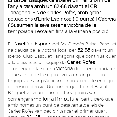
El Bisbal Bàsquet celebra el primer triomf de
l’any a casa amb un 82-68 davant el CB
Tarragona. Els de Carles Rofes, amb grans
actuacions d’Enric Espinosa (19 punts) i Cabrera
(18), sumen la seva setena victòria de la
temporada i escalen fins a la vuitena posició.
Pavelló d’Esports
El
del Sol Gironès Bisbal Bàsquet
82-68
ha gaudit de la victòria local per
davant un
Ibersol Club Bàsquet Tarragona que continua cuer
Carles Rofes
a la classificació. L’equip de
victòria
aconsegueix la setena
de la temporada en
aquest inici de la segona volta en un partit on
l’equip va estar pràcticament insuperable en el joc
defensiu i ofensiu. Un primer quart on el Bisbal
Bàsquet va veure com els tarragonins van
força
ímpetu
començar amb
i
el partit, però que
amb només un punt de desavantatge, els de
Carles Rofes van decidir tancar el primer quart