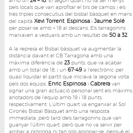
24 – 18
amb un
. El segon quart no va ser menys
pels locals que van aprofitar el tirs de camps i els
tres triples consecutius del bisbal bàsquet en mans
Xevi Torrent
Espinosa
Jaume Solé
del capità
,
i
per posar-se amb + 18 al descans. Els tarragonins
50 a 32
marxaven a vestuaris amb un resultat de
.
A la represa el Bisbal bàsquet va augmentar la
distància davant el CB Tarragona amb una
23
màxima diferència de
punts, que va acabar
67-49
amb un total de 18, i un
a l’electrònic per
quasi liquidar el partit que iniciava la segona volta
Enric Espinosa
Cabrera
pels dos equips.
i
van
signar una gran actuació personal sent els màxims
anotadors de l’equip amb 19 i 18 punts,
respectivament. L’últim quart va enganxar al Sol
Gironès Bisbal Bàsquet amb una resposta
immediata, però tard dels tarragonins que van
guanyar l’últim quart, però que no va servir per
arribar a pròrroga ni tan sols apropar-se, perquè el